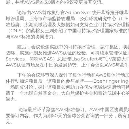
展，并就AWS标准3.0版本的拟议变更展开交流。
论坛由AWS首席执行官Adrian Sym致开幕辞拉开帷
域管理局、上海市市场监督管理局、公众环境研究中心（IP
准趋势、太湖流域治理及大数据如何支持企业可持续水管理
（CNIS）的蔡榕女士则介绍了中国可持续水管理国家标准的
与AWS标准的协同潜力。
随后，会议聚焦实践中的可持续水管理。蒙牛集团、美的集
战略、实施计划及推进AWS认证的经验。可持续水管理保证服务商（Wat
Services，简称WSAS）总经理Lisa Seufert与T
AWS认证市场及在中国的发展趋势。上午会议以AWS与蒙
下午的会议环节深入探讨了集体行动和AWS集体行动加速项目
体行动加速项目后，​​该项目的参与品牌——Boehringer Ing
一场圆桌讨论，探讨该项目如何助力在优先流域快速启动可
请了一个地球自然基金会、大自然保护协会和泰达低碳中心
潜力。
论坛最后环节聚焦AWS标准修订。AWS中国区协调员Cind
要修订内容。作为为期60天的全球公众咨询的一部分，所有
见。