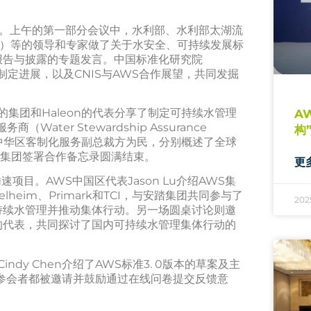
幕。上午的第一部分会议中，水利部、水利部太湖流
E）等的领导和专家做了关于水安全、可持续发展标
报告与披露的专题发言。中国标准化研究院
制定进展，以及CNIS与AWS合作展望，共同发掘
团和Haleon的代表分享了制定可持续水管理
A
er Stewardship Assurance
构
ÜV莱茵大中华区客制化服务副总裁方为民，分别概述了全球
牛集团签署合作备忘录圆满结束。
更
。AWS中国区代表Jason Lu介绍AWS集
elheim、Primark和TCI，与安踏集团共同参与了
20
持续水管理并推动集体行动。另一场圆桌讨论则邀
的代表，共同探讨了国内可持续水管理集体行动的
y Chen介绍了AWS标准3. 0版本的草案及主
参会者都被邀请并鼓励通过在线问卷提交反馈意